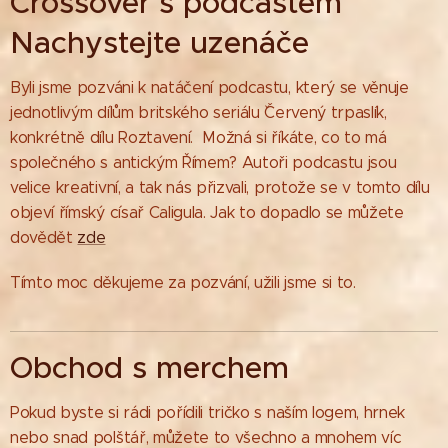
Crossover s podcastem
Nachystejte uzenáče
Byli jsme pozváni k natáčení podcastu, který se věnuje
jednotlivým dílům britského seriálu ˇČervený trpaslík,
konkrétně dílu Roztavení. Možná si říkáte, co to má
společného s antickým Římem? Autoři podcastu jsou
velice kreativní, a tak nás přizvali, protože se v tomto dílu
objeví římský císař Caligula. Jak to dopadlo se můžete
dovědět
zde
Tímto moc děkujeme za pozvání, užili jsme si to.
Obchod s merchem
Pokud byste si rádi pořídili tričko s naším logem, hrnek
nebo snad polštář, můžete to všechno a mnohem víc