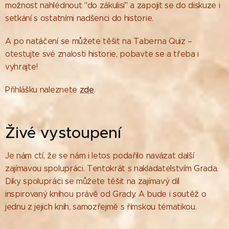
možnost nahlédnout "do zákulisí" a zapojit se do diskuze i
setkání s ostatními nadšenci do historie.
A po natáčení se můžete těšit na Taberna Quiz –
otestujte své znalosti historie, pobavte se a třeba i
vyhrajte!
Přihlášku naleznete
zde
.
Živé vystoupení
Je nám ctí, že se nám i letos podařilo navázat další
zajímavou spolupráci. Tentokrát s nakladatelstvím Grada.
Díky spolupráci se můžete těšit na zajímavý díl
inspirovaný knihou právě od Grady. A bude i soutěž o
jednu z jejich knih, samozřejmě s římskou tématikou.