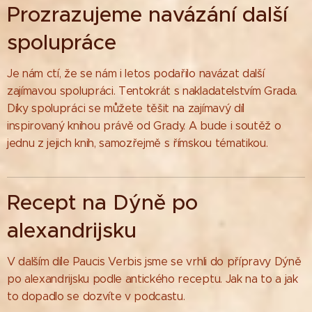
Prozrazujeme navázání další
spolupráce
Je nám ctí, že se nám i letos podařilo navázat další
zajímavou spolupráci. Tentokrát s nakladatelstvím Grada.
Díky spolupráci se můžete těšit na zajímavý díl
inspirovaný knihou právě od Grady. A bude i soutěž o
jednu z jejich knih, samozřejmě s římskou tématikou.
Recept na Dýně po
alexandrijsku
V dalším díle Paucis Verbis jsme se vrhli do přípravy Dýně
po alexandrijsku podle antického receptu. Jak na to a jak
to dopadlo se dozvíte v podcastu.