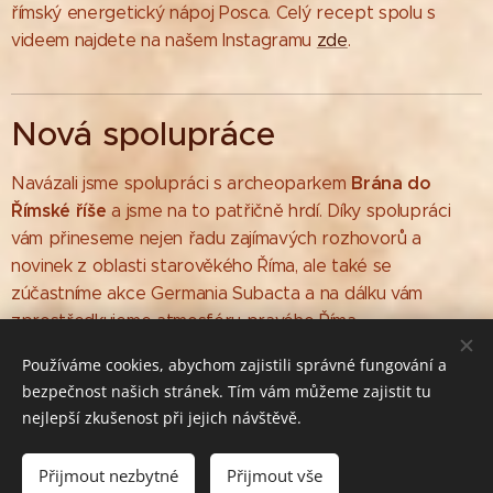
římský energetický nápoj Posca. Celý recept spolu s
videem najdete na našem Instagramu
zde
.
Nová spolupráce
Brána do
Navázali jsme spolupráci s archeoparkem
Římské říše
a jsme na to patřičně hrdí. Díky spolupráci
vám přineseme nejen řadu zajímavých rozhovorů a
novinek z oblasti starověkého Říma, ale také se
zúčastníme akce Germania Subacta a na dálku vám
zprostředkujeme atmosféru pravého Říma.
Používáme cookies, abychom zajistili správné fungování a
bezpečnost našich stránek. Tím vám můžeme zajistit tu
nejlepší zkušenost při jejich návštěvě.
Máte dotazy nebo nějaké podněty? Napište nám na e-mail:
ave@podcast-hap.cz
Přijmout nezbytné
Přijmout vše
© 2025
Cookies