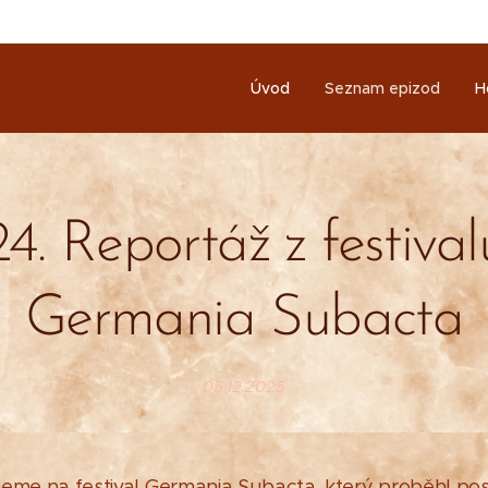
Úvod
Seznam epizod
H
24. Reportáž z festival
Germania Subacta
05.12.2025
seme na festival Germania Subacta, který proběhl po