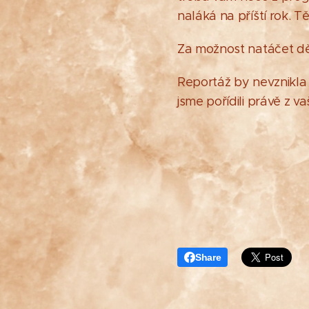
naláká na příští rok. 
Za možnost natáčet d
Reportáž by nevznikla 
jsme pořídili právě z 
Share