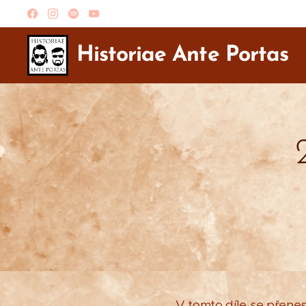
Historiae Ante Portas
V tomto díle se přene