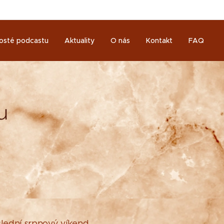
osté podcastu
Aktuality
O nás
Kontakt
FAQ
u
slední srpnový víkend