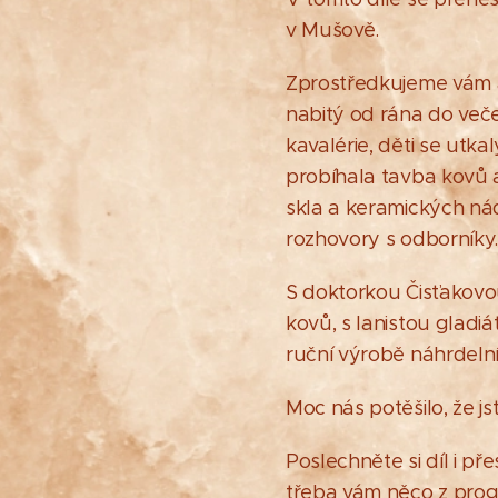
v Mušově.
Zprostředkujeme vám at
nabitý od rána do veče
kavalérie, děti se utka
probíhala tavba kovů a
skla a keramických ná
rozhovory s odborníky.
S doktorkou Čisťakovo
kovů, s lanistou gladi
ruční výrobě náhrdelní
Moc nás potěšilo, že jst
Poslechněte si díl i př
třeba vám něco z progr