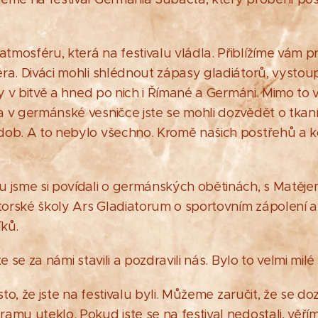
mosféru, která na festivalu vládla. Přiblížíme vám p
ra. Diváci mohli shlédnout zápasy gladiátorů, vystou
ly v bitvě a hned po nich i Římané a Germáni. Mimo to 
 v germánské vesničce jste se mohli dozvědět o tkaní 
dob. A to nebylo všechno. Kromě našich postřehů a 
u jsme si povídali o germánských obětinách, s Matě
átorské školy Ars Gladiatorum o sportovním zápolení 
ků.
e se za námi stavili a pozdravili nás. Bylo to velmi milé
esto, že jste na festivalu byli. Můžeme zaručit, že se d
amu uteklo. Pokud jste se na festival nedostali, věřím