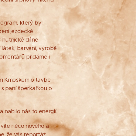
rogram, který byl
pení jezdecké
v hutnické dílně
látek, barvení, výrobě
komentářů přidáme i
jem Kmoškem o tavbě
a s paní šperkařkou o
 a nabilo nás to energií.
ozvíte něco nového a
e, že vás reportáž