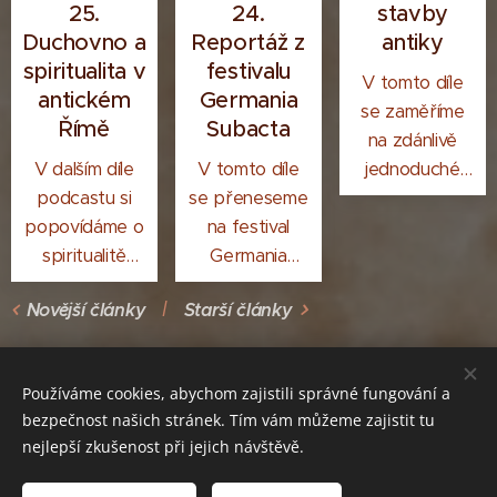
Jsme podcast,
divadlo Římané
25.
24.
stavby
který jde s
od Řeků
Duchovno a
Reportáž z
antiky
dobou a nebojí
převzali.
spiritualita v
festivalu
V tomto díle
se přiznat
antickém
Germania
se zaměříme
předchozí
Římě
Subacta
na zdánlivě
omyly.
V dalším díle
V tomto díle
jednoduché
podcastu si
se přeneseme
téma.
popovídáme o
na festival
Podíváme se
spiritualitě
Germania
na akvadukty.
antických
Subacta, který
Při poslechu
Novější články
Starší články
Římanů.
proběhl
zjistíte, proč je
Probereme
poslední
Dionysius z
jaký měli vztah
srpnový
Halikarnassu
Používáme cookies, abychom zajistili správné fungování a
k bohům a
víkend v
označil za třetí
bezpečnost našich stránek. Tím vám můžeme zajistit tu
duchovnu, jak
Mušově.
nejúžasnější
nejlepší zkušenost při jejich návštěvě.
bohy uctívali,
stavby říše.
Máte dotazy nebo nějaké podněty? Napište nám na e-mail:
ave@podcast-hap.cz
jaké rituály