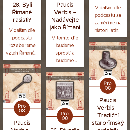
Římské říše.
28. Byli
Paucis
V dalším díle
Římané
Verbis –
podcastu se
rasisti?
Nadávejte
zaměříme na
jako Římani
V dalším díle
historii latiny
podcastu
V tomto díle
jak mluvené,
rozebereme
budeme
tak i psané.
vztah Římanů a
sprostí a
barbarů.
budeme
Popovídáme si
nadávat.
o etymologii
slova barbar a
Pro
08
kdo všechno
byl považován
Paucis
za barbara.
Pro
Verbis –
08
Zapátráme po
Pro
Tradiční
08
příčinách
Paucis
starořímský
pocitů