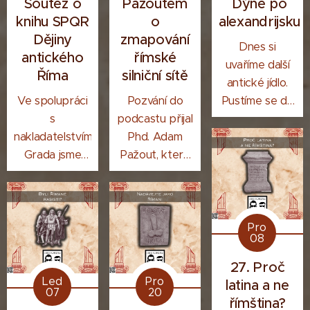
Soutěž o
Pažoutem
Dýně po
knihu SPQR
o
alexandrijsku
Dějiny
zmapování
Dnes si
antického
římské
uvaříme další
Říma
silniční sítě
antické jídlo.
Ve spolupráci
Pozvání do
Pustíme se do
s
podcastu přijal
dýně po
nakladatelstvím
Phd. Adam
alexandrijsku.
Grada jsme
Pažout, který
pro vás
se z velké
přichystali
části podílel na
soutěž o knihu
nedávno
SPQR: Dějiny
zveřejněném
Pro
08
antického
rozšířeném a
Říma.
doplněném
27. Proč
zmapování
Led
Pro
latina a ne
07
20
silniční sítě
římština?