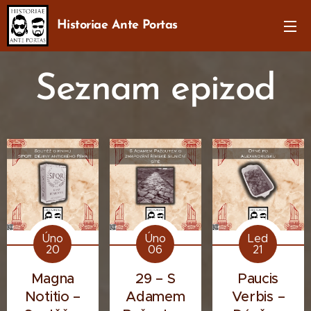
Historiae Ante Portas
Seznam epizod
Úno
Úno
Led
20
06
21
Magna
29 – S
Paucis
Notitio –
Adamem
Verbis –